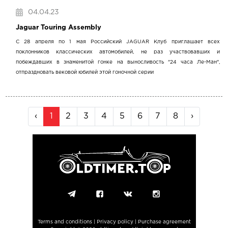
04.04.23
Jaguar Touring Assembly
С 28 апреля по 1 мая Российский JAGUAR Клуб приглашает всех
поклонников классических автомобилей, не раз участвовавших и
побеждавших в знаменитой гонке на выносливость "24 часа Ле-Ман",
отпраздновать вековой юбилей этой гоночной серии
‹
1
2
3
4
5
6
7
8
›
Terms and conditions
|
Privacy policy
|
Purchase agreement