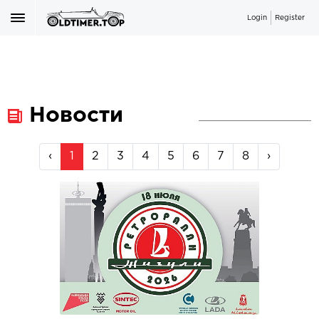
Login
Register
Новости
‹
1
2
3
4
5
6
7
8
›