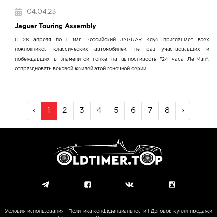
04.04.23
Jaguar Touring Assembly
С 28 апреля по 1 мая Российский JAGUAR Клуб приглашает всех
поклонников классических автомобилей, не раз участвовавших и
побеждавших в знаменитой гонке на выносливость "24 часа Ле-Ман",
отпраздновать вековой юбилей этой гоночной серии
‹
1
2
3
4
5
6
7
8
›
Условия использования
|
Политика конфиденциальности
|
Договор купли-продажи