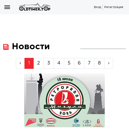
Вход
Регистрация
Новости
‹
1
2
3
4
5
6
7
8
›