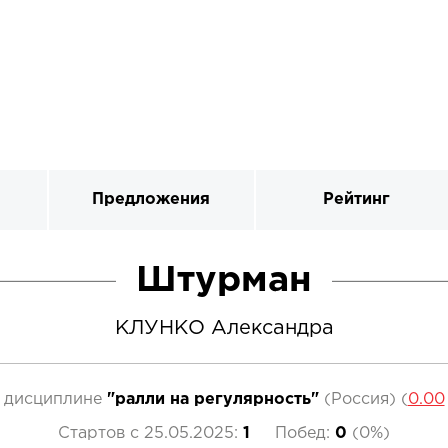
Предложения
Рейтинг
Штурман
КЛУНКО Александра
 дисциплине
"ралли на регулярность"
(Россия)
(
0.00
Стартов с
25.05.2025
:
1
Побед:
0
(
0%
)