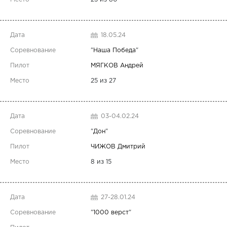
18.05.24
"
Наша Победа
"
МЯГКОВ Андрей
25 из 27
03-04.02.24
"
Дон
"
ЧИЖОВ Дмитрий
8 из 15
27-28.01.24
"
1000 верст
"