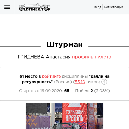
Вход
Регистрация
Штурман
ГРИДНЕВА Анастасия
профиль пилота
61 место
в
рейтинге
дисциплины
"
ралли на
регулярность
"
(Россия)
(
55.10
очков)
Стартов с
19.09.2020
:
65
Побед:
2
(
3.08%
)