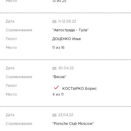
13 из 25
11-12.06.22
"
Автострада - Тула
"
ДОЦЕНКО Илья
11 из 16
30.04.22
"
Весна
"
КОСТЫРКО Борис
4 из 11
23.04.22
"
Porsche Club Moscow
"